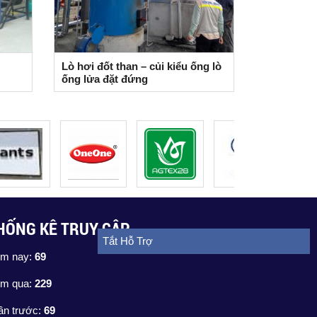
Lò hơi đốt than – củi kiểu ống lò
ống lửa đặt đứng
HỐNG KÊ TRUY CẬP
Tắt Hỗ Trợ
m nay:
69
m qua:
229
ần trước:
69