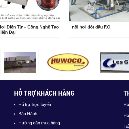
Hơi Điện Từ – Công Nghệ Tạo
nồi hơi đốt dầu F.O
Hiện Đại
HỖ TRỢ KHÁCH HÀNG
T
Hổ trợ trực tuyến
Hô
Bảo Hành
Hô
Hướng dẫn mua hàng
Tu