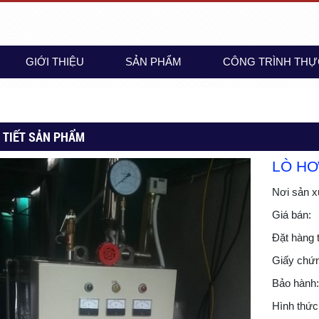
GIỚI THIỆU
SẢN PHẨM
CÔNG TRÌNH THỰ
LIÊN HỆ
 TIẾT SẢN PHẨM
LÒ HƠ
Nơi sản x
Giá bán:
Đặt hàng t
Giấy chứn
Bảo hành:
Hình thức