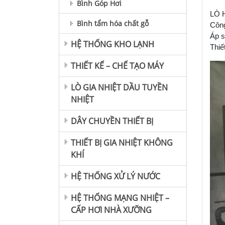
Bình Góp Hơi
LÒ 
Bình tẩm hóa chất gỗ
Công
Áp s
HỆ THỐNG KHO LẠNH
Thiế
THIẾT KẾ – CHẾ TẠO MÁY
LÒ GIA NHIỆT DẦU TUYỀN
NHIỆT
DÂY CHUYỀN THIẾT BỊ
THIẾT BỊ GIA NHIỆT KHÔNG
KHÍ
HỆ THỐNG XỬ LÝ NƯỚC
HỆ THỐNG MẠNG NHIỆT –
CẤP HƠI NHÀ XƯỠNG