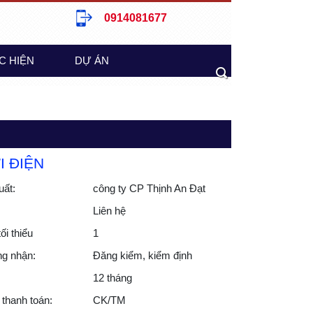
0914081677
C HIỆN
DỰ ÁN
I ĐIỆN
uất:
công ty CP Thịnh An Đạt
Liên hệ
ối thiểu
1
g nhận:
Đăng kiểm, kiểm định
12 tháng
 thanh toán:
CK/TM