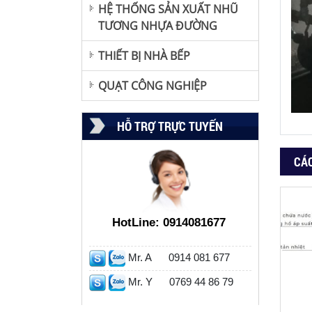
HỆ THỐNG SẢN XUẤT NHŨ
TƯƠNG NHỰA ĐƯỜNG
THIẾT BỊ NHÀ BẾP
QUẠT CÔNG NGHIỆP
HỖ TRỢ TRỰC TUYẾN
CÁ
HotLine:
0914081677
Mr. A
0914 081 677
Mr. Y
0769 44 86 79