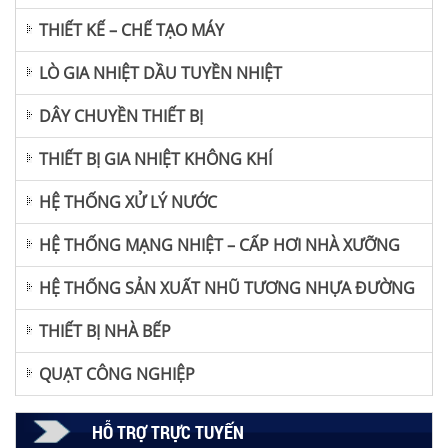
THIẾT KẾ – CHẾ TẠO MÁY
LÒ GIA NHIỆT DẦU TUYỀN NHIỆT
DÂY CHUYỀN THIẾT BỊ
THIẾT BỊ GIA NHIỆT KHÔNG KHÍ
HỆ THỐNG XỬ LÝ NƯỚC
HỆ THỐNG MẠNG NHIỆT – CẤP HƠI NHÀ XƯỠNG
HỆ THỐNG SẢN XUẤT NHŨ TƯƠNG NHỰA ĐƯỜNG
THIẾT BỊ NHÀ BẾP
QUẠT CÔNG NGHIỆP
HỖ TRỢ TRỰC TUYẾN