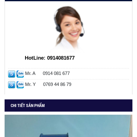
HotLine:
0914081677
Mr. A
0914 081 677
Mr. Y
0769 44 86 79
CHI TIẾT SẢN PHẨM