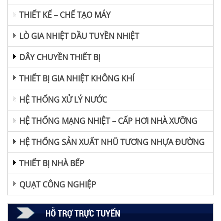
THIẾT KẾ – CHẾ TẠO MÁY
LÒ GIA NHIỆT DẦU TUYỀN NHIỆT
DÂY CHUYỀN THIẾT BỊ
THIẾT BỊ GIA NHIỆT KHÔNG KHÍ
HỆ THỐNG XỬ LÝ NƯỚC
HỆ THỐNG MẠNG NHIỆT – CẤP HƠI NHÀ XƯỠNG
HỆ THỐNG SẢN XUẤT NHŨ TƯƠNG NHỰA ĐƯỜNG
THIẾT BỊ NHÀ BẾP
QUẠT CÔNG NGHIỆP
HỖ TRỢ TRỰC TUYẾN