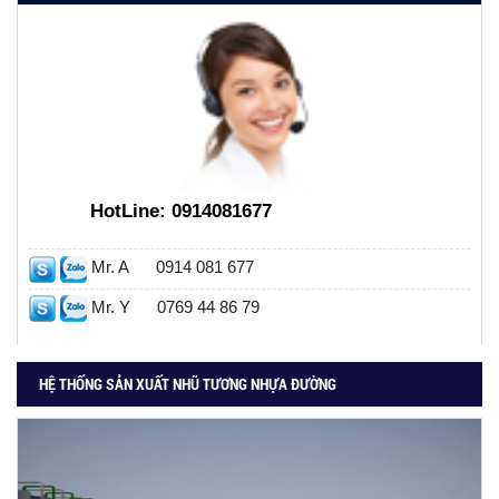
HotLine:
0914081677
Mr. A
0914 081 677
Mr. Y
0769 44 86 79
HỆ THỐNG SẢN XUẤT NHŨ TƯƠNG NHỰA ĐƯỜNG