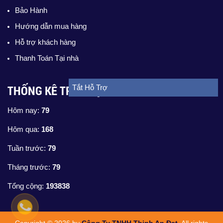
Bảo Hành
Hướng dẫn mua hàng
Hỗ trợ khách hàng
Thanh Toán Tại nhà
THỐNG KÊ TRUY CẬP
Tắt Hỗ Trợ
Hôm nay:
79
Hôm qua:
168
Tuần trước:
79
Tháng trước:
79
Tổng cộng:
193838
Copyright © 2026 by
Công Ty TNHH Thịnh An Đạt
. All rights