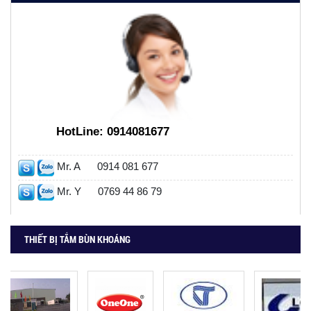
HotLine:
0914081677
Mr. A
0914 081 677
Mr. Y
0769 44 86 79
THIẾT BỊ TẮM BÙN KHOÁNG