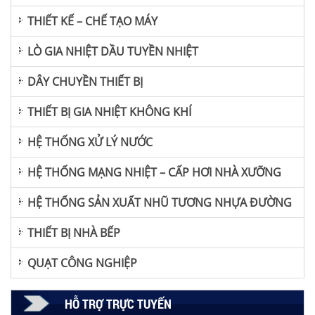
THIẾT KẾ – CHẾ TẠO MÁY
LÒ GIA NHIỆT DẦU TUYỀN NHIỆT
DÂY CHUYỀN THIẾT BỊ
THIẾT BỊ GIA NHIỆT KHÔNG KHÍ
HỆ THỐNG XỬ LÝ NƯỚC
HỆ THỐNG MẠNG NHIỆT – CẤP HƠI NHÀ XƯỠNG
HỆ THỐNG SẢN XUẤT NHŨ TƯƠNG NHỰA ĐƯỜNG
THIẾT BỊ NHÀ BẾP
QUẠT CÔNG NGHIỆP
HỖ TRỢ TRỰC TUYẾN